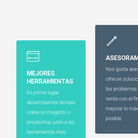
ASESORAM
Nos gusta ase
MEJORES
ofrecer soluci
HERRAMIENTAS
tus problemas
En primer lugar,
venta con el fi
desarrollamos tiendas
mejorar lo má
online en magento y
posible.
prestashop junto a las
herramientas más