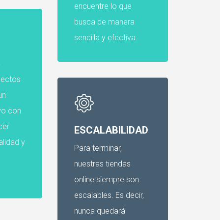
encuentre lo que
busca de manera
sencilla y efectiva.
X
yectos
un
vo con
cer
ESCALABILIDAD
lidad y
Para terminar,
nuestras tiendas
online siempre son
escalables. Es decir,
nunca quedará