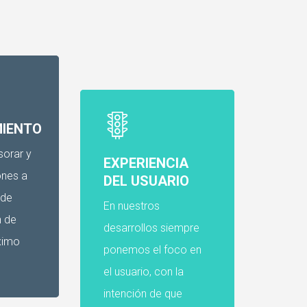
IENTO
sorar y
EXPERIENCIA
ones a
DEL USUARIO
 de
En nuestros
n de
desarrollos siempre
ximo
ponemos el foco en
el usuario, con la
intención de que