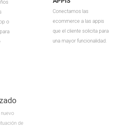
APPIS
eños
Conectamos las
s
ecommerce a las appis
op o
que el cliente solicita para
para
una mayor funcionalidad.
e
izado
u nuevo
ituación de