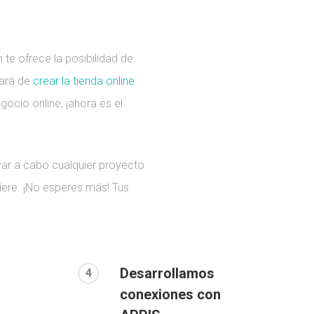
e ofrece la posibilidad de
gará de
crear la tienda online
ocio online, ¡ahora es el
var a cabo cualquier proyecto
iere. ¡No esperes más! Tus
s
Desarrollamos
4
conexiones con