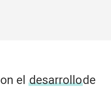
con el
desarrollo
de