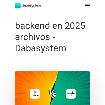
backend en 2025
Hit enter to search or ESC to close
archivos -
Dabasystem