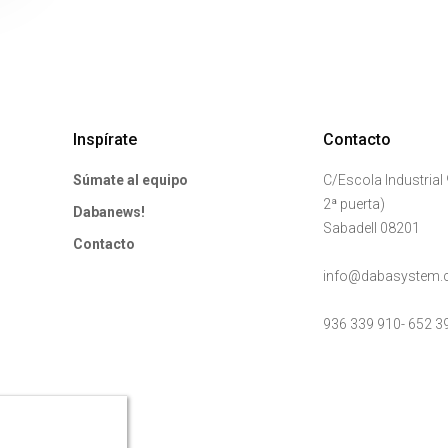
Inspírate
Contacto
Súmate al equipo
C/Escola Industrial 9
2ª puerta)
Dabanews!
Sabadell 08201
Contacto
info@dabasystem
936 339 910
-
652 3