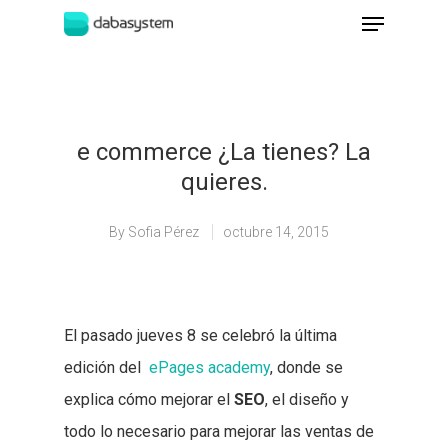
Hit enter to search or ESC to close
e commerce ¿La tienes? La
quieres.
By
Sofia Pérez
octubre 14, 2015
El pasado jueves 8 se celebró la última
edición del
ePages academy
, donde se
explica cómo mejorar el
SEO
, el diseño y
todo lo necesario para mejorar las ventas de